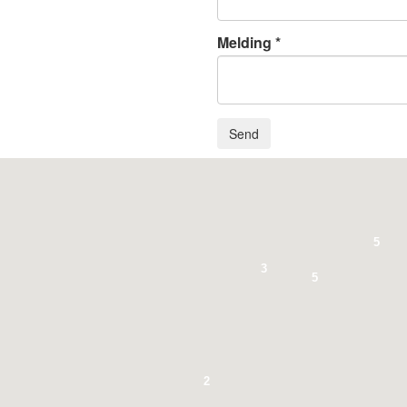
Melding
Send
5
3
5
2