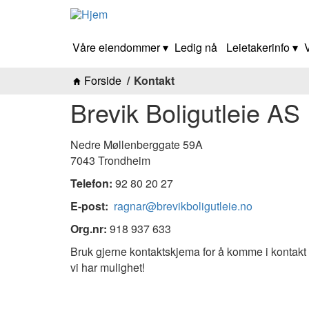
Våre eiendommer
Ledig nå
Leietakerinfo
Forside
Kontakt
Brevik Boligutleie AS
Nedre Møllenberggate 59A
7043 Trondheim
Telefon:
92 80 20 27
E-post:
ragnar@brevikboligutleie.no
Org.nr:
918 937 633
Bruk gjerne kontaktskjema for å komme i kontakt m
vi har mulighet!